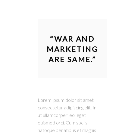
“
WAR AND
MARKETING
ARE SAME.
”
Lorem ipsum dolor sit amet,
consectetur adipiscing elit. In
ut ullamcorper leo, eget
euismod orci. Cum sociis
natoque penatibus et magnis