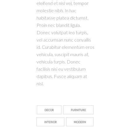
eleifend et nisl vel, tempor
molestie nibh. In hac
habitasse platea dictumst.
Proin nec blandit ligula.
Donec volutpat leo turpis,
vel accumsan nunc convallis
id. Curabitur elementum eros
vehicula, suscipit mauris at,
vehicula turpis. Donec
facilisis nisi eu vestibulum
dapibus. Fusce aliquam at
nisl.
DECOR
FURNITURE
INTERIOR
MODERN