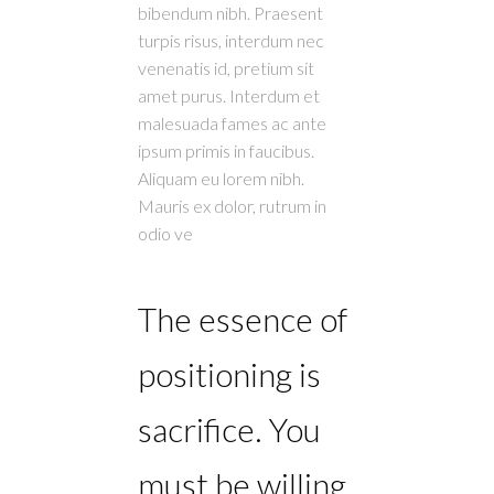
bibendum nibh. Praesent
turpis risus, interdum nec
venenatis id, pretium sit
amet purus. Interdum et
malesuada fames ac ante
ipsum primis in faucibus.
Aliquam eu lorem nibh.
Mauris ex dolor, rutrum in
odio ve
The essence of
positioning is
sacrifice. You
must be willing