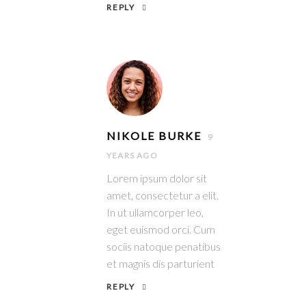
REPLY
NIKOLE BURKE
9
YEARS AGO
Lorem ipsum dolor sit
amet, consectetur a elit.
In ut ullamcorper leo,
eget euismod orci. Cum
sociis natoque penatibus
et magnis dis parturient
REPLY