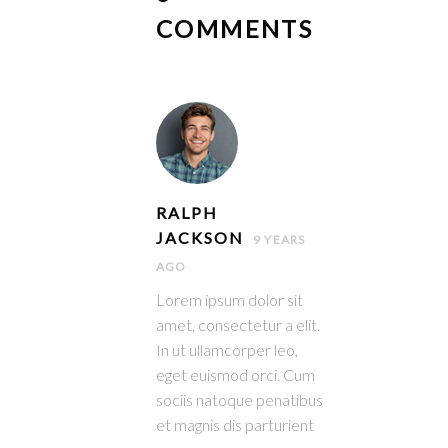
COMMENTS
RALPH
JACKSON
9 YEARS
AGO
Lorem ipsum dolor sit
amet, consectetur a elit.
In ut ullamcorper leo,
eget euismod orci. Cum
sociis natoque penatibus
et magnis dis parturient