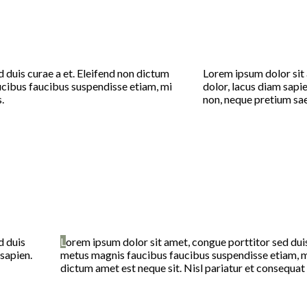
 duis curae a et. Eleifend non dictum
Lorem ipsum dolor sit 
ucibus faucibus suspendisse etiam, mi
dolor, lacus diam sapi
.
non, neque pretium sae
d duis
L
orem ipsum dolor sit amet, congue porttitor sed duis 
 sapien.
metus magnis faucibus faucibus suspendisse etiam, mi
dictum amet est neque sit. Nisl pariatur et consequat 