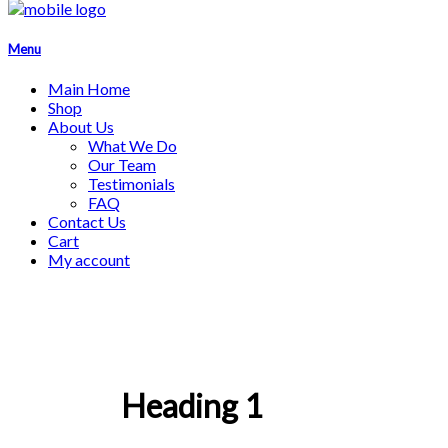
Menu
Main Home
Shop
About Us
What We Do
Our Team
Testimonials
FAQ
Contact Us
Cart
My account
Heading 1