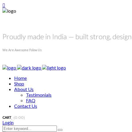
Welcome
Proudly made in India — built strong, desig
We Are Awesome Folow Us
Home
Shop
About Us
Testimonials
FAQ
Contact Us
CART
(
0.00
)
Login