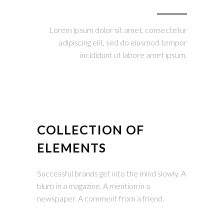
Lorem ipsum dolor sit amet, consectetur
adipiscing elit, sed do eiusmod tempor
incididunt ut labore amet ipsum.
COLLECTION OF
ELEMENTS
Successful brands get into the mind slowly. A
blurb in a magazine. A mention in a
newspaper. A comment from a friend.