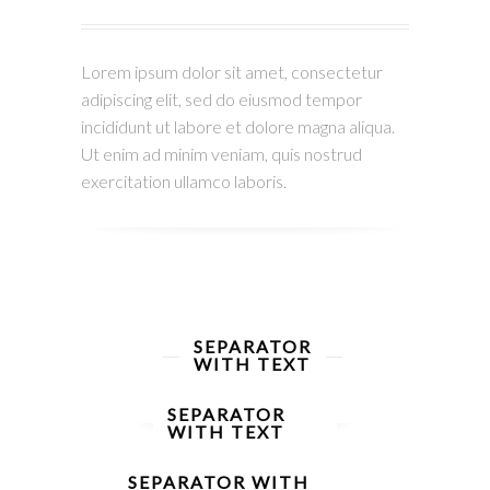
Lorem ipsum dolor sit amet, consectetur
adipiscing elit, sed do eiusmod tempor
incididunt ut labore et dolore magna aliqua.
Ut enim ad minim veniam, quis nostrud
exercitation ullamco laboris.
SEPARATOR
WITH TEXT
SEPARATOR
WITH TEXT
SEPARATOR WITH